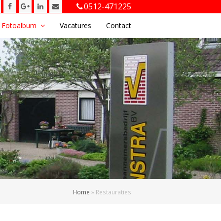
Twitter
Facebook
Google
LinkedIn
E-
0512-471225
Plus
mail
Fotoalbum
Vacatures
Contact
Home
»
Restauraties