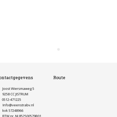
ontactgegevens
Route
Joost Wiersmaweg 5
9258 CC JISTRUM
0512-471225
Info@veenstrabv.nl
kvk 57248966
BTW nr. NL852500579B01