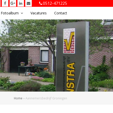
Twitter
Facebook
Google
LinkedIn
E-
0512-471225
Plus
mail
Fotoalbum
Vacatures
Contact
Home
»
Aannemersbedrijf Groningen