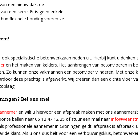
van een nieuw dak, de
van een serre. Er is geen enkele
j hun flexibele houding voeren ze
eem!
ook specialistische betonwerkzaamheden uit. Hierbij kunt u denken a
oer
en het maken van kelders. Het aanbrengen van betonvloeren in be
. Zo kunnen onze vakmannen een betonvloer vlinderen. Met onze kw
ardoor deze prachtig is afgewerkt. Wij creëren dan een dichte vloer v
toplaag.
ningen? Bel ons snel
annemer
en wilt u hiervoor een afspraak maken met ons aannemersbe
or te bellen naar 05 12 47 12 25 of stuur een mail naar
info@veenstr
 professionele aannemer in Groningen geldt: afspraak is afspraak. Dit
ar de klant. Als u ons dus belt voor een verbouwingsklus, betonwerk