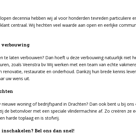
gelopen decennia hebben wij al voor honderden tevreden particuliere
 klant centraal. Wij hechten veel waarde aan open en eerlijke commun
w verbouwing
te laten verbouwen? Dan hoeft u deze verbouwing natuurlijk niet hel
huren, zoals Veenstra bv Wij werken met een team van echte vakmens
 renovatie, restauratie en onderhoud. Dankzij hun brede kennis levere
ar uw wens uit.
achten
w nieuwe woning of bedrijfspand in Drachten? Dan ook bent u bij ons 
 zij de betonvloer met een speciale vlindermachine af. Zo creëren ze ee
en harde toplaag en is stofvrij.
 inschakelen? Bel ons dan snel!