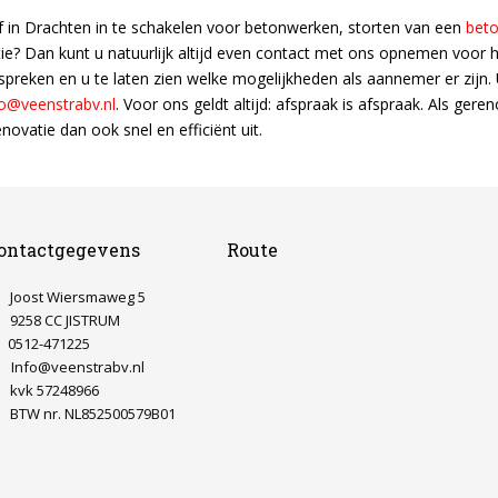
 in Drachten in te schakelen voor betonwerken, storten van een
beto
ie? Dan kunt u natuurlijk altijd even contact met ons opnemen voor
spreken en u te laten zien welke mogelijkheden als aannemer er zijn. 
fo@veenstrabv.nl
. Voor ons geldt altijd: afspraak is afspraak. Als g
ovatie dan ook snel en efficiënt uit.
ontactgegevens
Route
Joost Wiersmaweg 5
9258 CC JISTRUM
0512-471225
Info@veenstrabv.nl
kvk 57248966
BTW nr. NL852500579B01