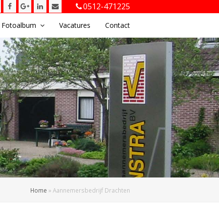
Twitter
Facebook
Google
LinkedIn
E-
0512-471225
Plus
mail
Fotoalbum
Vacatures
Contact
Home
»
Aannemersbedrijf Drachten