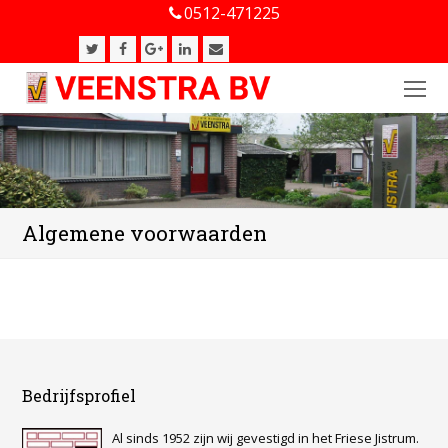
0512-471225
Twitter
Facebook
Google
LinkedIn
E-
Plus
mail
O
Mo
M
Algemene voorwaarden
Bedrijfsprofiel
Al sinds 1952 zijn wij gevestigd in het Friese Jistrum.