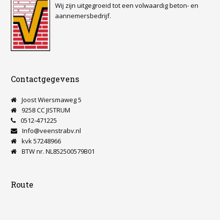
Wij zijn uitgegroeid tot een volwaardig beton- en
aannemersbedrijf.
Contactgegevens
Joost Wiersmaweg 5
9258 CC JISTRUM
0512-471225
Info@veenstrabv.nl
kvk 57248966
BTW nr. NL852500579B01
Route